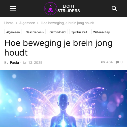
Home
Algemeen
Hoe beweging je brein jong houdt
Algemeen
Geschiedenis
Gezondheid
Spiritualiteit
Wetenschap
Hoe beweging je brein jong
Zorg
houdt
484
0
By
Paula
-
juli 13, 2025