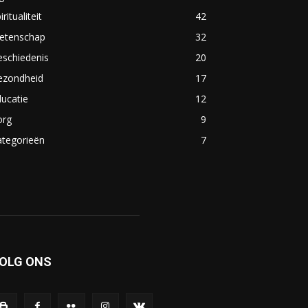
iritualiteit
42
etenschap
32
eschiedenis
20
ezondheid
17
ucatie
12
org
9
ategorieën
7
OLG ONS