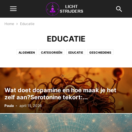
Home
Educatie
EDUCATIE
ALGEMEEN
CATEGORIEËN
EDUCATIE
GESCHIEDENIS
GEZONDHEID
REVIEWS
SPIRITUALITEIT
VIDEO
WETENSCHAP
ZORG
Wat doet dopamine en hoe maak je het
zelf aan?Serotonine tekort:...
Paula
-
april 15, 2026