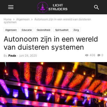
Home
Algemeen
Autonoom zijn in een wereld van duisteren
systemen
Algemeen
Educatie
Gezondheid
Spiritualiteit
Zorg
Autonoom zijn in een wereld
van duisteren systemen
406
0
By
Paula
-
juni 24, 2025