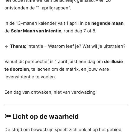
het oude ritme werden belachelijk gemaakt – en zo
ontstonden de “1-aprilgrappen”.
In de 13-manen kalender valt 1 april in de
negende maan
,
de
Solar Maan van Intentie
, rond dag 7 of 8.
🔹
Thema:
Intentie – Waarom leef je? Wat wil je uitstralen?
Vanuit dit perspectief is 1 april juist een dag om
de illusie
te doorzien
, te lachen om de matrix, en jouw ware
levensintentie te voelen.
Een dag van ontwaken, niet van verdwazing.
🔦 Licht op de waarheid
De strijd om bewustzijn speelt zich ook af op het gebied