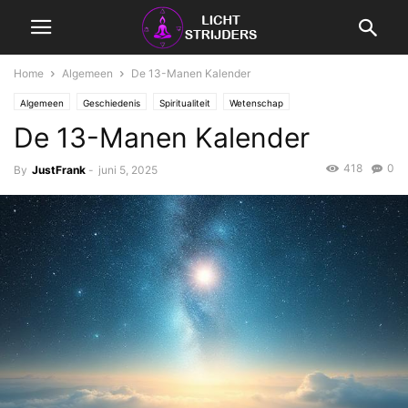
Home
Algemeen
De 13-Manen Kalender
Algemeen
Geschiedenis
Spiritualiteit
Wetenschap
De 13-Manen Kalender
418
0
By
JustFrank
-
juni 5, 2025